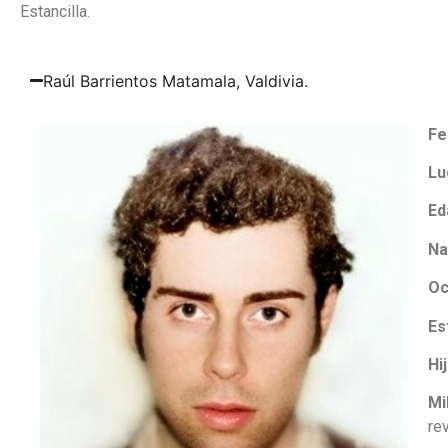
Estancilla.
Raúl Barrientos Matamala, Valdivia.
Fe
Lu
Ed
Na
Oc
Es
Hi
Mi
re