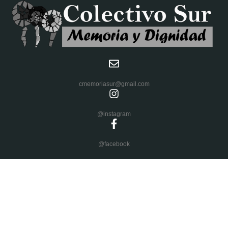
cmemoriasur@gmail.com
@instagram
@facebook